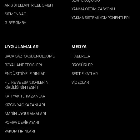
SEVİYE ÖLÇÜMÜ
ARIS STELLANTRIEBE GMBH
YANMA OPTİMİZASYONU
SIEMENS AG
YAKMA SİSTEMİ KOMPONENTLERİ
G. BEE GMBH
UYGULAMALAR
MEDYA
BACA GAZI OKSİJEN ÖLÇÜMÜ
HABERLER
BOYAHANE TESİSLERİ
BROŞÜRLER
ENDÜSTRİYEL FIRINLAR
SERTİFİKATLAR
FİLTRE VE EŞANJÖRLERİN
VİDEOLAR
KİRLİLİĞİNİN TESPİTİ
KATI YAKITLI KAZANLAR
KIZGIN YAĞ KAZANLARI
MARİN UYGULAMALARI
POMPA DEVİR AYARI
VAKUM FIRINLARI