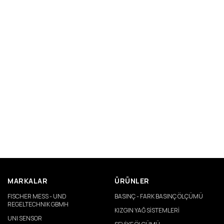
MARKALAR
ÜRÜNLER
FISCHER MESS - UND
BASINÇ - FARK BASINÇ ÖLÇÜMÜ
REGELTECHNIK GBMH
KIZGIN YAĞ SİSTEMLERİ
UNI SENSOR