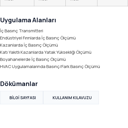
TES
K
K
Uygulama Alanları
M
P
İç Basınç Transmitteri
V
Endüstriyel Fırınlarda İç Basınç Ölçümü
Kazanlarda İç Basınç Ölçümü
H
Katı Yakıtlı Kazanlarda Yatak Yüksekliği Ölçümü
B
Boyahanelerde İç Basınç Ölçümü
S
HVAC Uygulamalarında Basınç/Fark Basınç Ölçümü
V
İ
Dökümanlar
BILGI SAYFASI
KULLANIM KILAVUZU
X