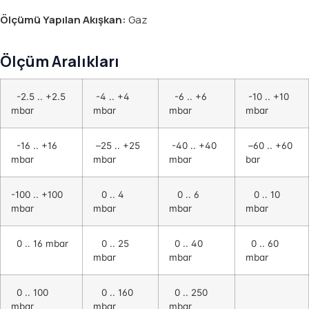
S
Ölçümü Yapılan Akışkan:
Gaz
S
U
Ölçüm Aralıkları
B
-2.5 .. +2.5
-4 .. +4
-6 .. +6
-10 .. +10
A
mbar
mbar
mbar
mbar
ÖLÇ
E
-16 .. +16
–
25 .. +25
-40 .. +40
–
60 .. +60
ÖLÇ
mbar
mbar
mbar
bar
H
I
-100 .. +100
0 .. 4
0 .. 6
0 .. 10
ÖLÇ
mbar
mbar
mbar
mbar
K
S
0 .. 16 mbar
0 .. 25
0 .. 40
0 .. 60
ÖLÇ
mbar
mbar
mbar
B
E
0 .. 100
0 .. 160
0 .. 250
F
mbar
mbar
mbar