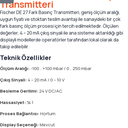
Transmitteri
M
K
Fischer DE 27 Fark Basınç Transmitteri, geniş ölçüm aralığı,
S
uygun fiyatı ve stoktan teslim avantajı ile sanayideki bir çok
S
fark basınç ölçüm prosesi için tercih edilmektedir. Ölçülen
S
değerler, 4 – 20 mA çıkış sinyali ile ana sisteme aktarıldığı gibi
Y
displayli modellerde operatörler tarafından lokal olarak da
A
takip edilebilir.
İ
Teknik Özellikler
B
Y
Ölçüm Aralığı:
-100 .. +100 mbar / 0 .. 250 mbar
A
B
Çıkış Sinyali:
4 – 20 mA / 0 – 10 V
B
Besleme Gerilimi:
24 V DC/AC
F
G
Hassasiyet:
% 1
K
Proses Bağlantısı:
Hortum
L
M
Display Seçeneği:
Mevcut
P